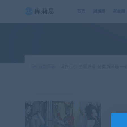
首页
姐姐圈
美丝圈
分类筛选
请在后台-主题设置-分类页筛选-