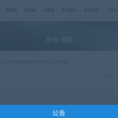
微密圈
机构圈
众筹圈
每日签到
永久地址
工单站
苍帝-鸢尾
一级主分类筛选配置和排序您的主分类筛选
热度
公告