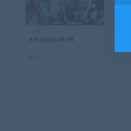
姐姐圈
苍帝-鸢尾最新合集下载
2年前