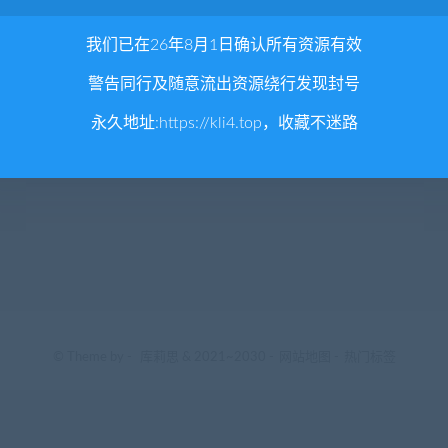
我们已在26年8月1日确认所有资源有效
警告同行及随意流出资源绕行发现封号
永久地址:
https://kli4.top
，收藏不迷路
© Theme by -
库莉思
& 2021~2030 -
网站地图
-
热门标签