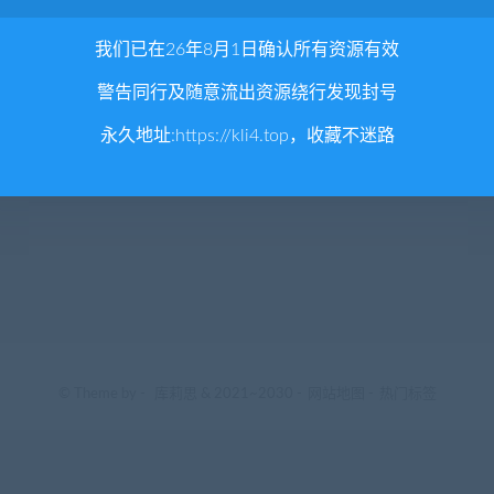
我们已在26年8月1日确认所有资源有效
警告同行及随意流出资源绕行发现封号
永久地址:
https://kli4.top
，收藏不迷路
© Theme by -
库莉思
& 2021~2030 -
网站地图
-
热门标签