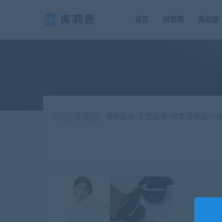
首页
姐姐圈
美丝圈
分类筛选
请在后台-主题设置-分类页筛选-