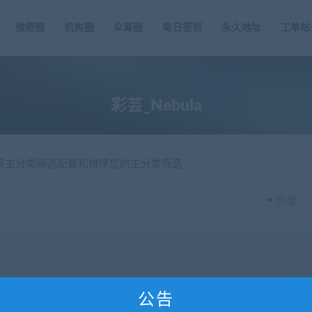
微密圈
机构圈
众筹圈
每日签到
永久地址
工单站
彩芸_Nebula
一级主分类筛选配置和排序您的主分类筛选
热度
公告