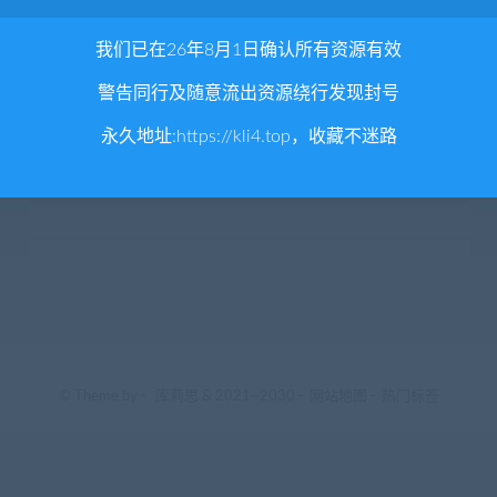
我们已在26年8月1日确认所有资源有效
警告同行及随意流出资源绕行发现封号
永久地址:
https://kli4.top
，收藏不迷路
© Theme by -
库莉思
& 2021~2030 -
网站地图
-
热门标签