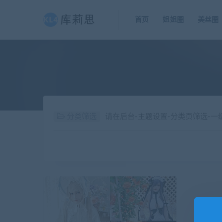
首页
姐姐圈
美丝圈
分类筛选
请在后台-主题设置-分类页筛选-