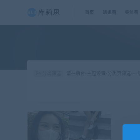
首页
姐姐圈
美丝圈
分类筛选
请在后台-主题设置-分类页筛选-