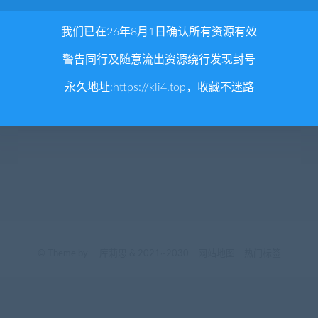
我们已在26年8月1日确认所有资源有效
警告同行及随意流出资源绕行发现封号
永久地址:
https://kli4.top
，收藏不迷路
© Theme by -
库莉思
& 2021~2030 -
网站地图
-
热门标签