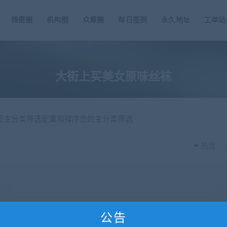
微密圈
机构圈
众筹圈
每日签到
永久地址
工单站
大街上买美女原味丝袜
一级主分类筛选配置和排序您的主分类筛选
热度
公告