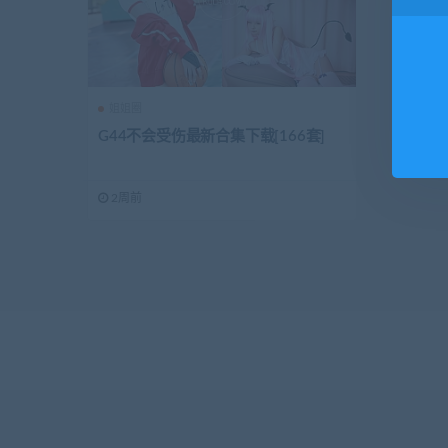
姐姐圈
G44不会受伤最新合集下载[166套]
2周前