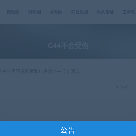
微密圈
机构圈
众筹圈
每日签到
永久地址
工单站
G44不会受伤
一级主分类筛选配置和排序您的主分类筛选
热度
公告