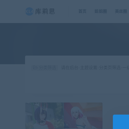
首页
姐姐圈
美丝圈
分类筛选
请在后台-主题设置-分类页筛选-