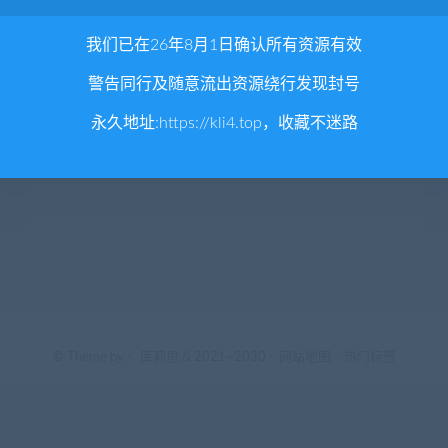
我们已在26年8月1日确认所有资源有效
警告同行及随意流出资源绕行发现封号
永久地址:
https://kli4.top
，收藏不迷路
© Theme by -
库莉思
& 2021~2030 -
网站地图
-
热门标签