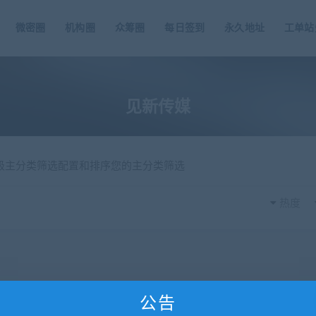
微密圈
机构圈
众筹圈
每日签到
永久地址
工单站
见新传媒
一级主分类筛选配置和排序您的主分类筛选
热度
公告