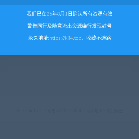
我们已在26年8月1日确认所有资源有效
警告同行及随意流出资源绕行发现封号
永久地址:
https://kli4.top
，收藏不迷路
© Theme by -
库莉思
& 2021~2030 -
网站地图
-
热门标签