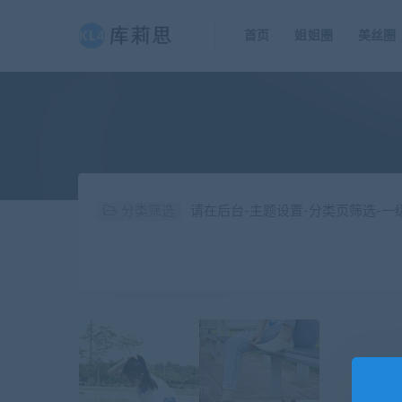
首页
姐姐圈
美丝圈
分类筛选
请在后台-主题设置-分类页筛选-