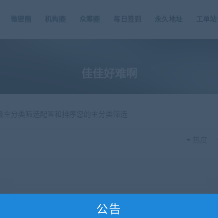
微密圈
机构圈
众筹圈
每日签到
永久地址
工单站
佳佳好难啊
一级主分类筛选配置和排序您的主分类筛选
热度
公告