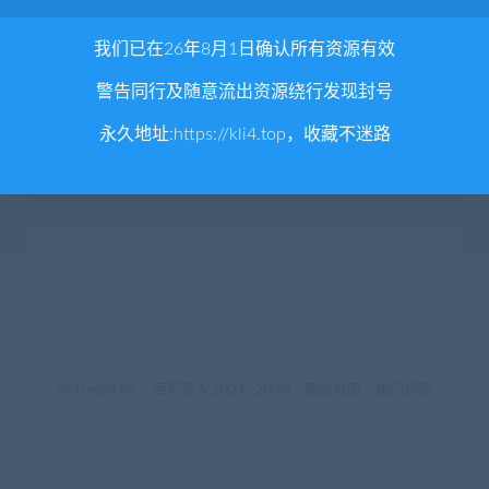
我们已在26年8月1日确认所有资源有效
警告同行及随意流出资源绕行发现封号
永久地址:
https://kli4.top
，收藏不迷路
© Theme by -
库莉思
& 2021~2030 -
网站地图
-
热门标签