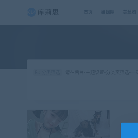
首页
姐姐圈
美丝圈
分类筛选
请在后台-主题设置-分类页筛选-