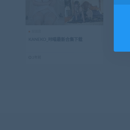
姐姐圈
KANEKO_咔喵最新合集下载
2年前