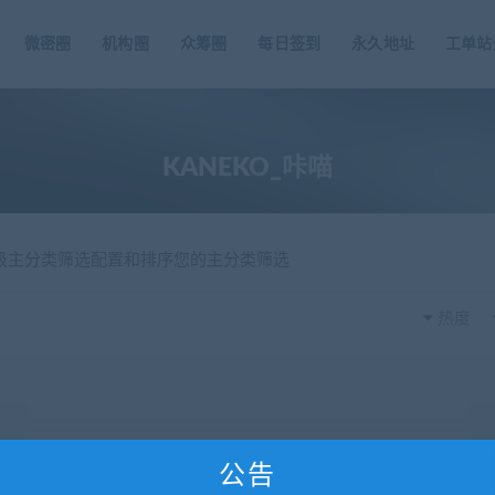
微密圈
机构圈
众筹圈
每日签到
永久地址
工单站
KANEKO_咔喵
一级主分类筛选配置和排序您的主分类筛选
热度
公告