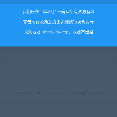
我们已在26年8月1日确认所有资源有效
警告同行及随意流出资源绕行发现封号
永久地址:
https://kli4.top
，收藏不迷路
© Theme by -
库莉思
& 2021~2030 -
网站地图
-
热门标签