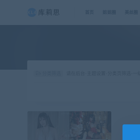
首页
姐姐圈
美丝圈
分类筛选
请在后台-主题设置-分类页筛选-