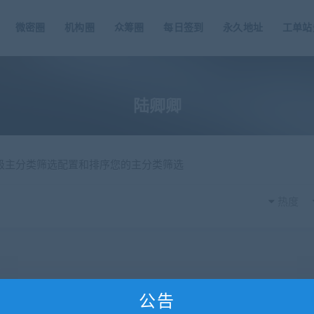
微密圈
机构圈
众筹圈
每日签到
永久地址
工单站
陆卿卿
一级主分类筛选配置和排序您的主分类筛选
热度
公告