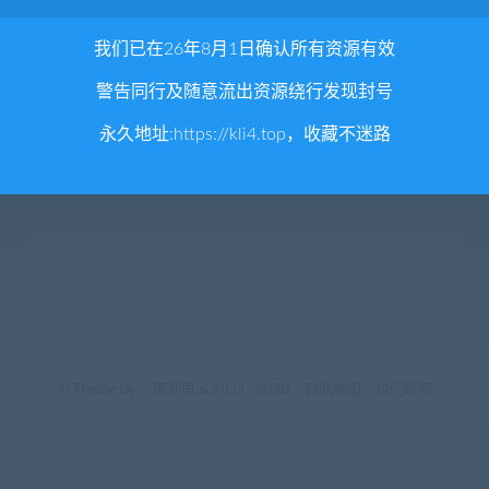
我们已在26年8月1日确认所有资源有效
警告同行及随意流出资源绕行发现封号
永久地址:
https://kli4.top
，收藏不迷路
© Theme by -
库莉思
& 2021~2030 -
网站地图
-
热门标签