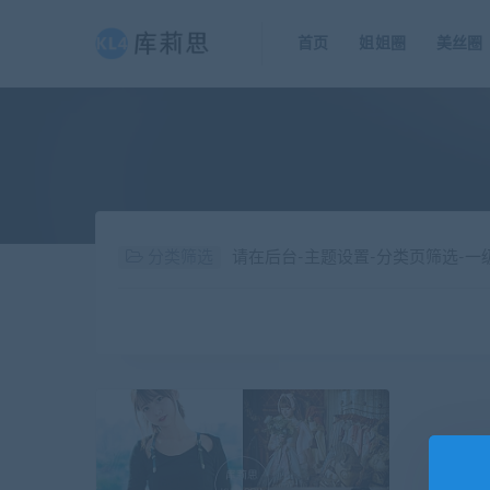
首页
姐姐圈
美丝圈
分类筛选
请在后台-主题设置-分类页筛选-