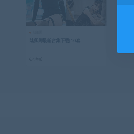
姐姐圈
陆卿卿最新合集下载[10套]
3年前