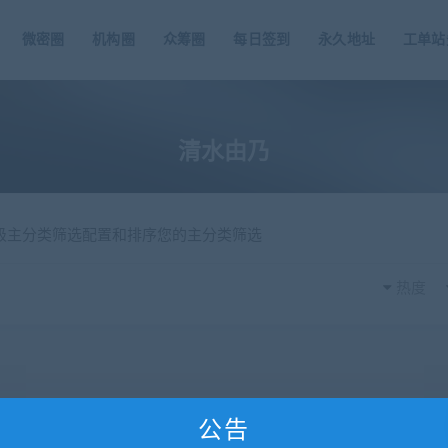
微密圈
机构圈
众筹圈
每日签到
永久地址
工单站
清水由乃
一级主分类筛选配置和排序您的主分类筛选
热度
公告