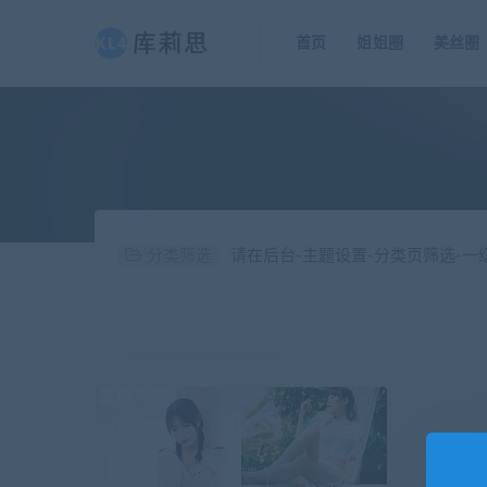
首页
姐姐圈
美丝圈
分类筛选
请在后台-主题设置-分类页筛选-