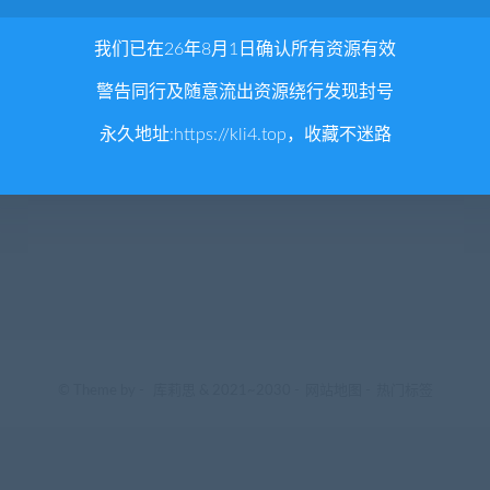
我们已在26年8月1日确认所有资源有效
警告同行及随意流出资源绕行发现封号
永久地址:
https://kli4.top
，收藏不迷路
© Theme by -
库莉思
& 2021~2030 -
网站地图
-
热门标签