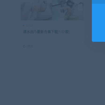
姐姐圈
清水由乃最新合集下载[102套]
3周前