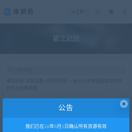
登录
星之迟迟
分类筛选
请在后台-主题设置-分类页筛选-一级主分类筛选配置和排序
您的主分类筛选
×
公告
发布日期
修改时间
评论数量
随机
热度
我们已在26年8月1日确认所有资源有效