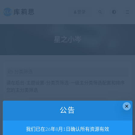
登录
星之小岑
分类筛选
请在后台-主题设置-分类页筛选-一级主分类筛选配置和排序
您的主分类筛选
×
公告
发布日期
修改时间
评论数量
随机
热度
我们已在26年8月1日确认所有资源有效