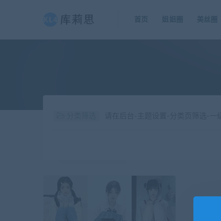
首页
姐姐圈
美丝圈
分类筛选
请在后台-主题设置-分类页筛选-