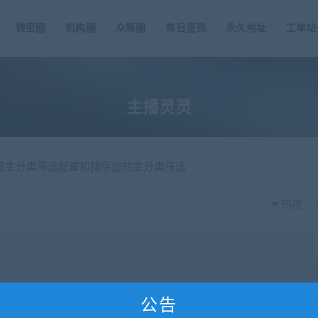
微密圈
机构圈
众筹圈
每日签到
永久地址
工单站
主播灵灵
一级主分类筛选配置和排序您的主分类筛选
热度
公告