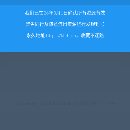
我们已在26年8月1日确认所有资源有效
警告同行及随意流出资源绕行发现封号
永久地址:
https://kli4.top
，收藏不迷路
© Theme by -
库莉思
& 2021~2030 -
网站地图
-
热门标签