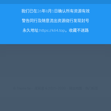
我们已在26年8月1日确认所有资源有效
警告同行及随意流出资源绕行发现封号
永久地址:
https://kli4.top
，收藏不迷路
© Theme by -
库莉思
& 2021~2030 -
网站地图
-
热门标签