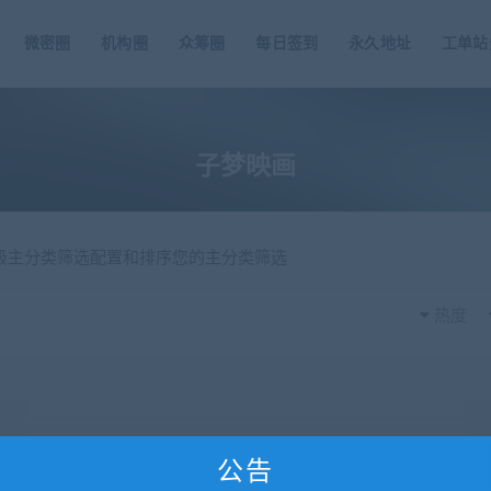
微密圈
机构圈
众筹圈
每日签到
永久地址
工单站
子梦映画
一级主分类筛选配置和排序您的主分类筛选
热度
公告