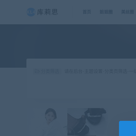
首页
姐姐圈
美丝圈
分类筛选
请在后台-主题设置-分类页筛选-