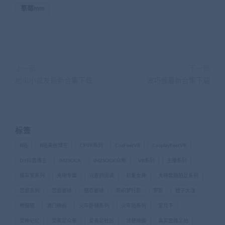
草莓mm
上一篇
下一篇
地瓜小盆友最新合集下载
波巧酱最新合集下载
标签
B站
B站美丝博主
CFVR系列
CosFeetVR
CosplayFeetVR
DY抖音博主
IMZSOCK
IMZSOCK众筹
VR系列
主播系列
候车室系列
充电专属
兴奋的阅读
初夏女神
大神套路拍足系列
忽悠系列
忽悠要袜
搭茬要袜
新织梦行影
梦影
橙子大湿
橙猫猫
澳门映画
火车卧铺系列
火车站系列
爱月下
爱神记忆
爱美足众筹
爱美足社区
甘碧妹摄
真实套路足拍