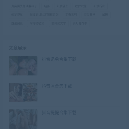
真实街头搭讪要袜子
站务
织梦摄影
织梦映像
织梦行影
织梦视觉
脚模面试脸足同框系列
莉选系列
街头要丝
解压
跳蛋阅读
阿喵喵喵33
颤抖的文学
黄月亮花季
文章展示
抖音奶兔合集下载
抖音凛合集下载
抖音提提合集下载