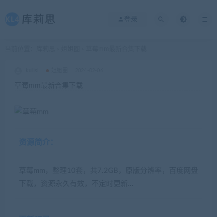
登录
当前位置：
库莉思
姐姐圈
草莓mm最新合集下载
>
>
kulisi
姐姐圈
2024-02-06
草莓mm最新合集下载
资源简介：
草莓mm，整理10套，共7.2GB，原版分辨率，百度网盘
下载，资源永久有效，不定时更新…