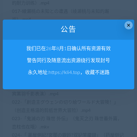
的耐力训练）.mp4
017-綾瀬桃の未知との遭遇（绫濑桃与未知的邂
逅）.mp4
×
018-超弩級懸賞任務「支配の悪魔マキマ」（超弩级悬
公告
赏任务·支配之恶魔玛奇玛）.mp4
019-大逆転？！ 蛇喰夢子の謎のスポンサー資金！（大
我们已在26年8月1日确认所有资源有效
逆转·蛇喰梦子的神秘赞助资金）.mp4
警告同行及随意流出资源绕行发现封号
020-科学と愛と家庭 「宮野エレーナの神秘的な研究」
（庭宫野艾莲娜的神秘研究）.mp4
永久地址:
https://kli4.top
，收藏不迷路
021-「共に神秘の酒会へ！特別招待ゲスト?黒羽千影！
「怪盗淑女」の華麗なるパフォーマンス！」（特邀嘉
宾黑羽千影表演）.mp4
022-「創造主グウェンの切り絵ワールド大冒険！」
（创造主格温的剪纸世界大冒险）.mp4
023-「鬼滅の刃 珠世 外伝」（鬼灭之刃 珠世番外篇，
恋柱也在哦）.mkv
024-「 薬屋側記?宮闈の銀鈴?双妃笑靥録」（药屋侧记