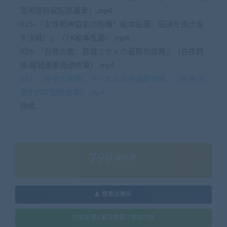
宫闱银铃双妃笑靥录）.mp4
025-「女性死神協会の危機！松本乱菊、狂澜を挽き返
す決戦！」（TK松本乱菊）.mp4
026-「白夜の檻：葛城ミサトの最期の旅路」（白夜羁
笼·葛城美里孤途终章）.mp4
027-「時空の冒険：ネリエルの学園祭物語」（死神·内
里尔的学园祭故事）.mp4
待续…
799
金币
登录后购买
失效反馈&解压教程&常见问题