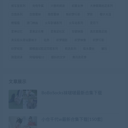
候车室系列
充电专属
兴奋的阅读
初夏女神
大神套路拍足系列
忽悠系列
忽悠要袜
搭茬要袜
新织梦行影
梦影
橙子大湿
橙猫猫
澳门映画
火车卧铺系列
火车站系列
爱月下
爱神记忆
爱美足众筹
爱美足社区
甘碧妹摄
真实套路足拍
真实街头搭讪要袜子
站务
织梦摄影
织梦映像
织梦行影
织梦视觉
脚模面试脸足同框系列
莉选系列
街头要丝
解压
跳蛋阅读
阿喵喵喵33
颤抖的文学
黄月亮花季
文章展示
BoBoSocks袜啵啵最新合集下载
小仓千代w最新合集下载[150套]