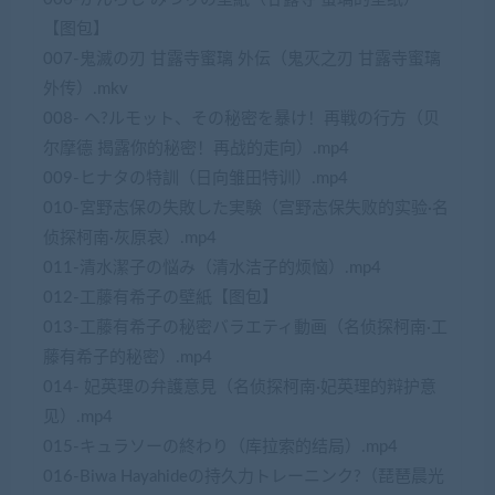
【图包】
007-鬼滅の刃 甘露寺蜜璃 外伝（鬼灭之刃 甘露寺蜜璃
外传）.mkv
008- ヘ?ルモット、その秘密を暴け！再戦の行方（贝
尔摩德 揭露你的秘密！再战的走向）.mp4
009-ヒナタの特訓（日向雏田特训）.mp4
010-宮野志保の失敗した実験（宫野志保失败的实验·名
侦探柯南·灰原哀）.mp4
011-清水潔子の悩み（清水洁子的烦恼）.mp4
012-工藤有希子の壁紙【图包】
013-工藤有希子の秘密バラエティ動画（名侦探柯南·工
藤有希子的秘密）.mp4
014- 妃英理の弁護意見（名侦探柯南·妃英理的辩护意
见）.mp4
015-キュラソーの終わり（库拉索的结局）.mp4
016-Biwa Hayahideの持久力トレーニンク?（琵琶晨光