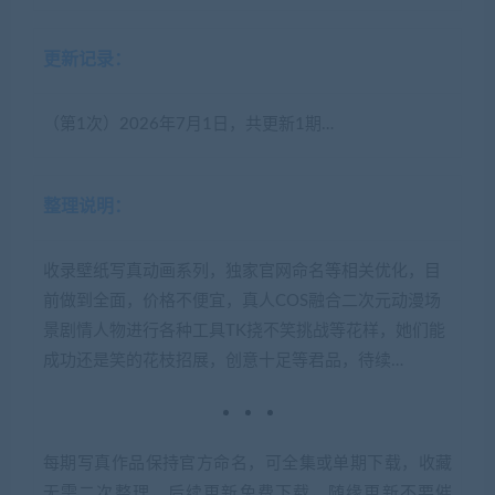
更新记录：
（第1次）2026年7月1日，共更新1期…
整理说明：
收录壁纸写真动画系列，独家官网命名等相关优化，目
前做到全面，价格不便宜，真人COS融合二次元动漫场
景剧情人物进行各种工具TK挠不笑挑战等花样，她们能
成功还是笑的花枝招展，创意十足等君品，待续…
每期写真作品保持官方命名，可全集或单期下载，收藏
无需二次整理，后续更新免费下载，随缘更新不要催