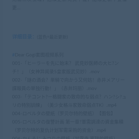
更…
详细目录：
(蓝色=最近更新)
#
Dear Gogi套图视频系列
001-「ヒーラーを先に始末？ 武見妙医師の大ヒ?ン
チ！」（女神异闻录5皇家版武见妙）.mov
002-「謎の酒会？単騎で向かう又何妨！赤井メアリー
諜報員の単独行動！」（赤井玛丽）.mov
003-「テコント?ー格闘家の致命的な弱点？ハン?シ?ュ
リの特別訓練」（美少女格斗家致命弱点TK）.mp4
004-ロベルタの壁紙（罗贝尔特的壁纸）【图包】
005-ロベルタの復讐計画 第一章?軍需調達の資金集積
（罗贝尔特的复仇计划军需采购的资金）.mp4
006-かんろじ みつりの壁紙（甘露寺 蜜璃的壁纸）