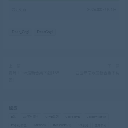
最近更新
2026年07月01日
Dear_Gogi
DearGogi
上一篇
下一篇
霜月shimo最新合集下载[159
西园寺南歌最新合集下载
套]
标签
B站
B站美丝博主
CFVR系列
CosFeetVR
CosplayFeetVR
DY抖音博主
IMZSOCK
IMZSOCK众筹
VR系列
主播系列