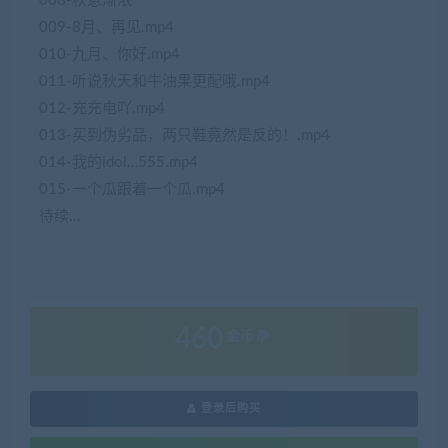
008-秋意渐浓
009-8月、再见.mp4
010-九月、你好.mp4
011-听说秋天和牛油果更配哦.mp4
012-充充电吖.mp4
013-买到伪劣品，两只鞋竟然是反的！.mp4
014-我的idol…555.mp4
015-一个瓜跟着一个瓜.mp4
待续…
460
金币
登录后购买