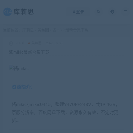
登录
当前位置：
库莉思
美丝圈
酱mikic最新合集下载
>
>
kulisi
美丝圈
2026-02-25
酱mikic最新合集下载
资源简介：
酱mikic/jmikic0415，整理9470P+248V，共19.4GB，
原版分辨率，百度网盘下载，资源永久有效，不定时更
新…