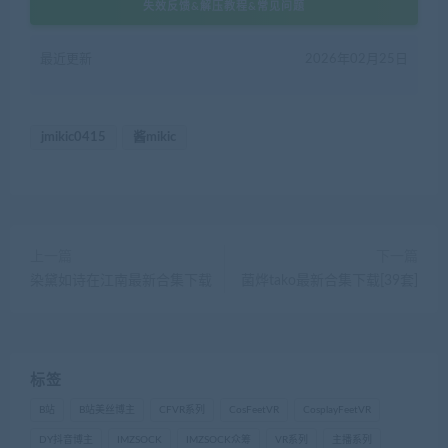
失效反馈&解压教程&常见问题
最近更新
2026年02月25日
jmikic0415
酱mikic
上一篇
下一篇
染黛如诗在江南最新合集下载
菌烨tako最新合集下载[39套]
标签
B站
B站美丝博主
CFVR系列
CosFeetVR
CosplayFeetVR
DY抖音博主
IMZSOCK
IMZSOCK众筹
VR系列
主播系列