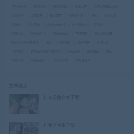
候车室系列
充电专属
兴奋的阅读
初夏女神
大神套路拍足系列
忽悠系列
忽悠要袜
搭茬要袜
新织梦行影
梦影
橙子大湿
橙猫猫
澳门映画
火车卧铺系列
火车站系列
爱月下
爱神记忆
爱美足众筹
爱美足社区
甘碧妹摄
真实套路足拍
真实街头搭讪要袜子
站务
织梦摄影
织梦映像
织梦行影
织梦视觉
脚模面试脸足同框系列
莉选系列
街头要丝
解压
跳蛋阅读
阿喵喵喵33
颤抖的文学
黄月亮花季
文章展示
抖音奶兔合集下载
抖音凛合集下载