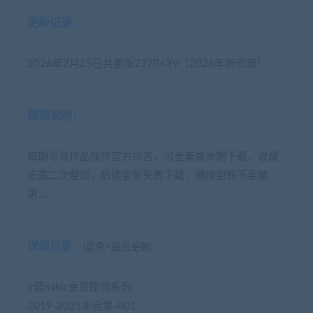
更新记录：
2026年2月25日共更新237P+3V（2026年新资源）…
整理说明：
每期写真作品保持官方命名，可全集或单期下载，收藏
无需二次整理，后续更新免费下载，随缘更新不要催
更…
详细目录：
(蓝色=最近更新)
#
酱mikic会员图包系列
2019-2021年合集-001